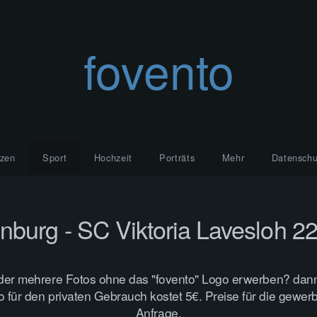
fovento
zen
Sport
Hochzeit
Porträts
Mehr
Datenschu
burg - SC Viktoria Lavesloh 2
der mehrere Fotos ohne das "fovento" Logo erwerben? dann
to für den privaten Gebrauch kostet 5€. Preise für die gewer
Anfrage.